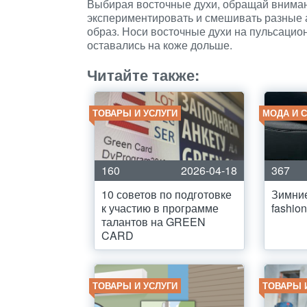
Выбирая восточные духи, обращай вниман
экспериментировать и смешивать разные 
образ. Носи восточные духи на пульсацион
оставались на коже дольше.
Читайте также:
ТОВАРЫ И УСЛУГИ
МОДА И 
160
2026-04-18
367
10 советов по подготовке
Зимние
к участию в программе
fashion
талантов на GREEN
CARD
ТОВАРЫ И УСЛУГИ
ТОВАРЫ 