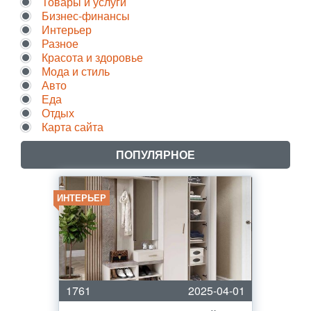
Товары и услуги
Бизнес-финансы
Интерьер
Разное
Красота и здоровье
Мода и стиль
Авто
Еда
Отдых
Карта сайта
ПОПУЛЯРНОЕ
ИНТЕРЬЕР
1761
2025-04-01