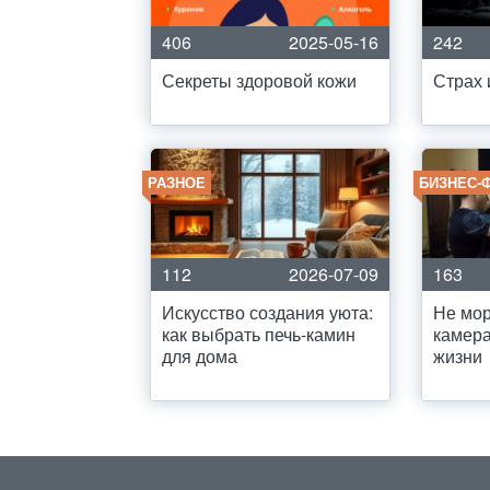
406
2025-05-16
242
Секреты здоровой кожи
Страх 
РАЗНОЕ
БИЗНЕС-
112
2026-07-09
163
Искусство создания уюта:
Не мор
как выбрать печь-камин
камера
для дома
жизни