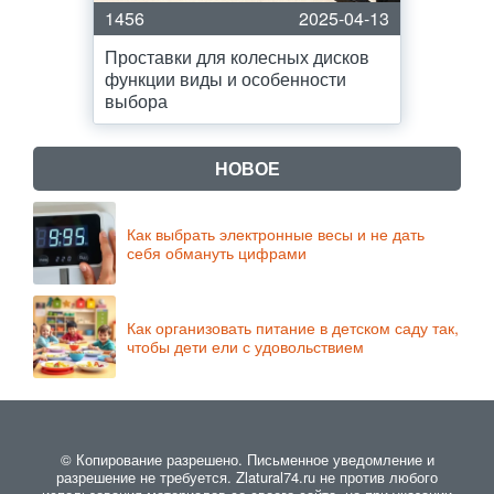
1456
2025-04-13
Проставки для колесных дисков
функции виды и особенности
выбора
НОВОЕ
Как выбрать электронные весы и не дать
себя обмануть цифрами
Как организовать питание в детском саду так,
чтобы дети ели с удовольствием
© Копирование разрешено. Письменное уведомление и
разрешение не требуется. Zlatural74.ru не против любого