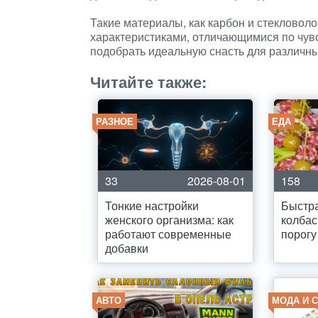
Такие материалы, как карбон и стекловол
характеристиками, отличающимися по чувс
подобрать идеальную снасть для различн
Читайте также:
РАЗНОЕ
ЕДА
33
2026-08-01
158
Тонкие настройки
Быстра
женского организма: как
колбас
работают современные
порогу
добавки
АВТО
МОДА И 