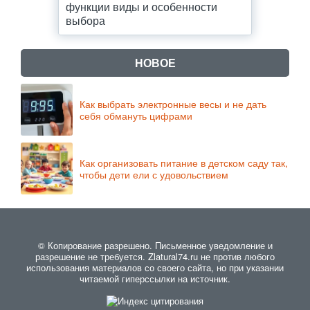
функции виды и особенности
выбора
НОВОЕ
Как выбрать электронные весы и не дать
себя обмануть цифрами
Как организовать питание в детском саду так,
чтобы дети ели с удовольствием
© Копирование разрешено. Письменное уведомление и
разрешение не требуется. Zlatural74.ru не против любого
использования материалов со своего сайта, но при указании
читаемой гиперссылки на источник.