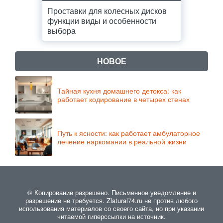
Проставки для колесных дисков
функции виды и особенности
выбора
НОВОЕ
Тайная кухня домашнего детокса: как
работает кодирование в четырех стенах
Путь к ясности: как работает амбулаторное
лечение наркомании в реальной жизни
© Копирование разрешено. Письменное уведомление и
разрешение не требуется. Zlatural74.ru не против любого
использования материалов со своего сайта, но при указании
читаемой гиперссылки на источник.