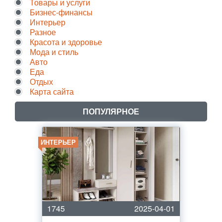
Товары и услуги
Бизнес-финансы
Интерьер
Разное
Красота и здоровье
Мода и стиль
Авто
Еда
Отдых
Карта сайта
ПОПУЛЯРНОЕ
ИНТЕРЬЕР
1745
2025-04-01