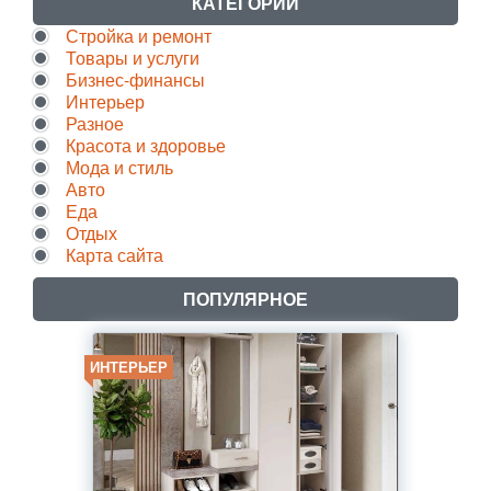
КАТЕГОРИИ
Стройка и ремонт
Товары и услуги
Бизнес-финансы
Интерьер
Разное
Красота и здоровье
Мода и стиль
Авто
Еда
Отдых
Карта сайта
ПОПУЛЯРНОЕ
ИНТЕРЬЕР