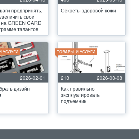
шаги предпринять,
Секреты здоровой кожи
увеличить свои
 на GREEN CARD
грамме талантов
И УСЛУГИ
ТОВАРЫ И УСЛУГИ
2026-02-01
213
2026-03-08
брать дизайн
Как правильно
а
эксплуатировать
подъемник