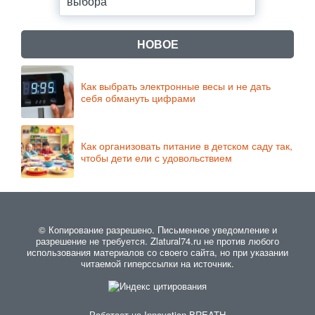
выбора
НОВОЕ
Как выбрать электронные весы и не дать
себя обмануть цифрами
Как организовать питание в детском саду так,
чтобы дети ели с удовольствием
© Копирование разрешено. Письменное уведомление и
разрешение не требуется. Zlatural74.ru не против любого
использования материалов со своего сайта, но при указании
читаемой гиперссылки на источник.
Работает на
Innovation-BREATH